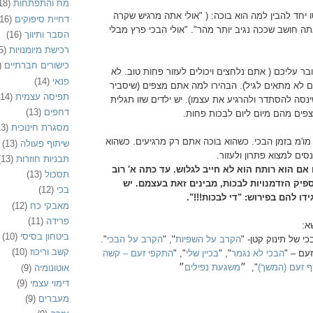
מח והתפתחות
18)
 יחד להבין למה הוא בוכה: ( "אולי אתה מרגיש שקרה
דחיית סיפוקים
(16)
אתה חושב שככה נגיב יותר מהר". "אולי הבכי פרץ מבלי
הסבר ותיווך
(16)
רכישת מיומנויות
5)
כישורים חברתיים
)
ר עליכם ( אתם נלחצים ויכולים לעזור פחות טוב. לא
פנאי
(14)
ם לא מתאים לגיל). הבהירו למה אתם מצפים (שיסביר
תפיסה עצמית
(14)
נסה להסתדר ולהרגיע את עצמו). יש ילדים שזו תגלית
דחפים
(13)
ים מהם מיום ליום לבכות פחות.
מסגרת חינוכית
13)
 מו'מ בזמן הבכי. כשהוא בוכה אתם רק מרגיעים. כשהוא
שיתוף פעולה
(13)
ים למצוא פתרון ולעזור.
תבניות חוזרות
(13)
 אם הוא רותח הוא לא חייב לגלוש. עד כתה א' רוב
תסכול
(13)
פיק הזדמנויות לבכות, מבינים זאת בעצמם. יש
בכי
(12)
דו להם בפירוש: "די לבכות!!!".
מאבקי כח
(12)
פרידה
(11)
א:
ביטחון בסיסי
(10)
י של תינוק קטן- "
הקרב על השפיות
", "
הקרב על הבכי
".
קשב וריכוז
(10)
עם – "
הבכי לא נגמר
", "
בכיין שלי
", "
התקפי זעם – קשה
 זעם (המשך)
",
״
משגעת נפילים
״
אוטונומיה
(9)
דימוי עצמי
(9)
מעברים
(9)