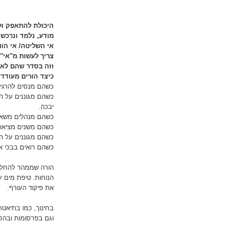
היכולת להתאפק ול
מודע, נלמד ונרכש 
אי השליטה/ אי הוו
צריך לעשות מ"אי" 
וזה בסדר שהם לא 
כיצד הורים מעודד
כשהם מנסים להרגיע
כשהם מגוננים על הי
יבכה.
כשהם מנהלים משא ומ
כשהם משנים מציאות 
כשהם מגוננים על הי
כשהם רואים בבכי אי
הורה שממהר להחליף
הנוחות. טיפת מים ע
את פיקוד העורף.
בחינוך, כמו בתיאט
וגם בפרסומות ובהס