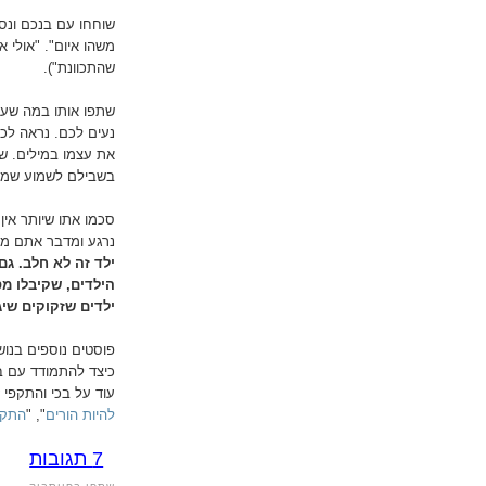
שוחחו עם בנכם ונסו
משהו איום". "אולי 
שהתכוונת").
שתפו אותו במה שעוב
נעים לכם. נראה לכ
את עצמו במילים. שי
בשבילם לשמוע שמצפ
סכמו אתו שיותר אין
נרגע ומדבר אתם מנס
ילד זה לא חלב. גם
הילדים, שקיבלו מס
ילדים שזקוקים שיגי
פוסטים נוספים בנוש
כיצד להתמודד עם בכ
עוד על בכי והתקפי ז
להיות הורים
", "
התקף
7 תגובות