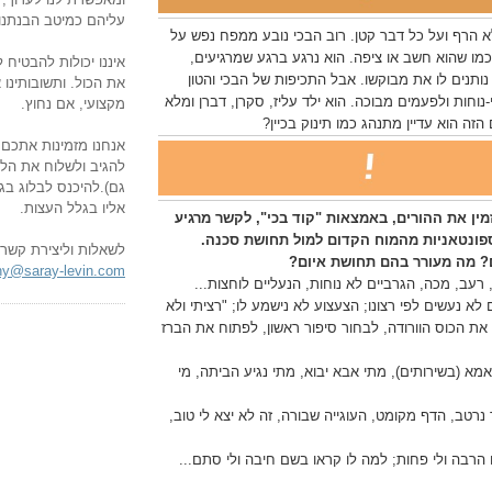
עליהם כמיטב הבנתנו.
לא הרף ועל כל דבר קטן. רוב הבכי נובע ממפח נפש על
מו שהוא חשב או ציפה. הוא נרגע ברגע שמרגיעים,
איננו יכולות להבטיח 
 נותנים לו את מבוקשו. אבל התכיפות של הבכי והטון
את הכול. ותשובותינו א
י-נוחות ולפעמים מבוכה. הוא ילד עליז, סקרן, דברן ומלא
מקצועי, אם נחוץ.
זה הוא עדיין מתנהג כמו תינוק בכיין?
אנחנו מזמינות אתכם 
להגיב ולשלוח את הלינ
גם).להיכנס לבלוג בגל
אליו בגלל העצות.
ין את ההורים, באמצאות "קוד בכי", לקשר מרגיע
בספונטאניות מהמוח הקדום למול תחושת סכנה.
לשאלות וליצירת קשר:
ם? מה מעורר בהם תחושת איום?
ny@saray-levin.com
, רעב, מכה, הגרביים לא נוחות, הנעליים לוחצות...
לא נעשים לפי רצונו; הצעצוע לא נישמע לו; "רציתי ולא
את הכוס הוורודה, לבחור סיפור ראשון, לפתוח את הברז
אמא (בשירותים), מתי אבא יבוא, מתי נגיע הביתה, מי
נרטב, הדף מקומט, העוגייה שבורה, זה לא יצא לי טוב,
לו הרבה ולי פחות; למה לו קראו בשם חיבה ולי סתם...