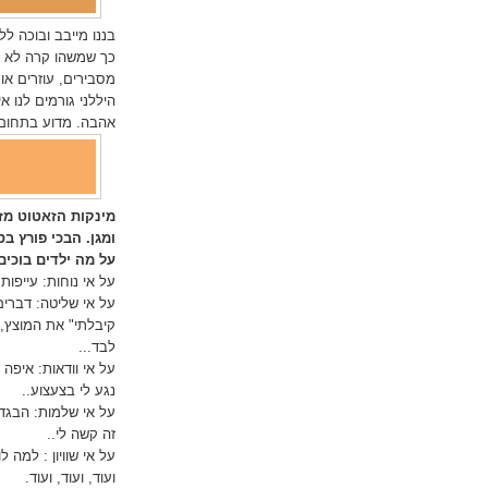
בננו מייבב ובוכה ל
כך שמשהו קרה לא כ
מסבירים, עוזרים או
היללני גורמים לנו א
אהבה. מדוע בתחום ה
מינקות הזאטוט מזמ
ומגן. הבכי פורץ 
על מה ילדים בוכי
על אי נוחות: עייפות
על אי שליטה: דברים 
קיבלתי" את המוצץ, 
לבד...
על אי וודאות: איפה 
נגע לי בצעצוע..
על אי שלמות: הבגד 
זה קשה לי..
על אי שוויון : למה 
ועוד, ועוד, ועוד.