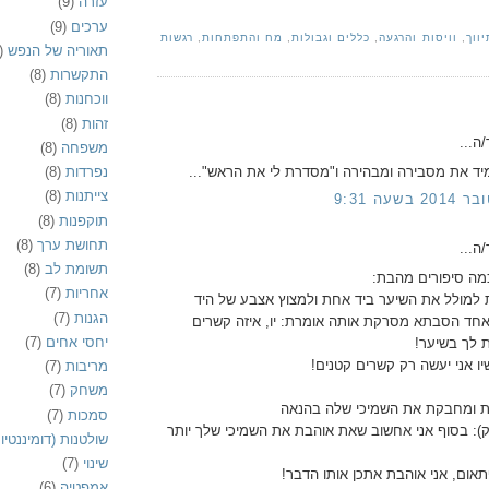
עזרה
(9)
ערכים
(9)
ווך
,
וויסות והרגעה
,
כללים וגבולות
,
מח והתפתחות
,
רגשות
תאוריה של הנפש
)
התקשרות
(8)
ווכחנות
(8)
זהות
(8)
ה...
משפחה
(8)
תמיד את מסבירה ומבהירה ו"מסדרת לי את הראש"...
נפרדות
(8)
צייתנות
(8)
תוקפנות
(8)
תחושת ערך
(8)
ה...
תשומת לב
(8)
ה סיפורים מהבת:
אחריות
(7)
למולל את השיער ביד אחת ולמצוץ אצבע של היד
הגנות
(7)
 אחד הסבתא מסרקת אותה אומרת: יו, איזה קשרים
יחסי אחים
(7)
ת לך בשיער!
ו אני יעשה רק קשרים קטנים!
מריבות
(7)
משחק
(7)
 ומחבקת את השמיכי שלה בהנאה
סמכות
(7)
): בסוף אני אחשוב שאת אוהבת את השמיכי שלך יותר
שולטנות (דומיננטיו
שינוי
(7)
אום, אני אוהבת אתכן אותו הדבר!
אמפטיה
(6)