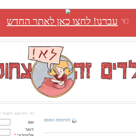
☜
עברנו! לחצו כאן לאתר החדש
כדי להרשם ולקבל ע
להדפסת הפוסט
שם
דואר
אלקטרוני
*