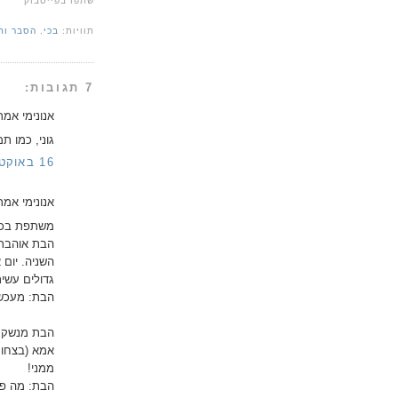
שתפו בפייסבוק
תוויות:
בכי
,
הסבר ותי
7 תגובות:
אנונימי אמר/
גוני, כמו 
16 באוקטובר 2014 בשעה 9:31
אנונימי אמר/
משתפת בכמ
הבת אוהבת 
השניה. יום
גדולים עשי
הבת: מעכשי
הבת מנשקת
אמא (בצחוק
ממני!
הבת: מה פת