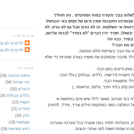
שלוט בבכי מקורה במוח המתקדם . זהו תהליך
שבמרכזו התובנות שאין איום של ממש באי הנוחות/
דאות/ אי השלמות. זה לא נעים אבל גם לא נורא. לא
יבשת!!. תמיד יהיו דברים "לא בסדר" לבכות עליהם,
פרטים עלינו
בסדר. ככה זה!
ילדים זה לא צח
ים את הבכי?
ילדים זה לא צח
 את הבכי בעודפות וללא הפסקה.
לד מהבכי ומספקים את מאווייו בצורה מופרזת כדי שלא
קטגוריות
תן ודיונים בזמן הבכי.
חיצונית (דרישות, כללים, גבולות) בגלל הבכי.
וויסות והרגעה
(34)
לד מתוצאות הבכי.
חגי ישראל
(34)
ום (נזק בלתי הפיך, צלקת, טראומה..).
הרגלים
(26)
כללים וגבולות
(24)
 בגד שנרטב מאשר לילד שיש איום בתחושת אי
רגשות
(22)
ל החולצה כמוה כמתקפת טילים וצריך, מיד!!, להזעיק
פחדים
(21)
לחץ
(20)
עצמאות
(19)
רון, ההצלחה תלויה במה שקורה בכל מערכה ומערכה.
ברה שמתרחשות לפני ואחרי ההצגה.
דמיון ומציאות
(18)