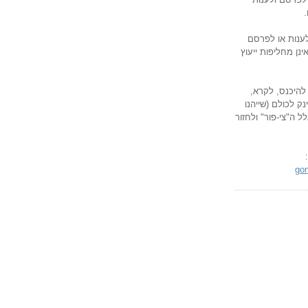
לענות או לפרסם
ינן מחליפות ייעוץ
להיכנס, לקרא,
ק לכולם (שייהנו
ל ה"צי-פור" ולחזור
go