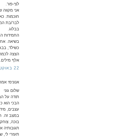
לצי-פור.
אני מקווה 
חוכמות. כאמ
לבר/בת המצ
בבלוג.
החמידות הנ
בשיאה. אחר
כשילד, בבג
הצצה לכמה 
אלף מילים.
22 באוקטובר 2014 בשעה 20:04
אנונימי אמר/
שלום גוני
הבכי הוא כל
עצבים, מיד 
במצב זה. חש
בוכה, צוחק
תגובותיה א
תעזרי לי, ש