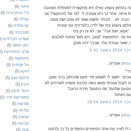
אתגר
(6)
 בטלפון צעצוע כאילו היא מתקשרת למטפלת האהובה
גיל ההתבגרות
(6)
 איתה. אחר כך היא אומרת לי: למי עוד להתקשר? אני:
גמילה
(6)
 הבת: לא... תבחרי מישהו שאני לא מתביישת ממנו.
לפון צעצוע ציור של ילדה בלונדינית עם קוקיות
יום הולדת
(6)
אמא, זאת אני?" אני: לא זה רק ציור.
מוטיבציה
(6)
זאת אני. התחפשתי."(אגב, היא מאד מחכה לאלבום
קשרים חברתיים
6)
 שאני עובדת עליו -שכבר יהיה מוכן)
רצון חופשי
(6)
שלבי התפתחות
6)
תחפושות
(6)
 צחוק
אמר/ה...
גיל שנתיים
(5)
ר"
דווקא
(5)
ובתך. חשוב לי לשמוע מדי פעם שהכתוב ברור ומובן.
התקפי זעם
(5)
 לקהל אנונימי ומגוון כמוה כהכנת סעודה לאורחים לא
זיכרון
(5)
 הטעם שלהם? מה הסגנון? מידת הרעב?
חינוך לנקיון
(5)
 גם האתגר.
טמפרמנט זהיר
(5)
מודעות
(5)
סליחה
(5)
 צחוק
אמר/ה...
עונשים
(5)
קביעות
(5)
!!! לאייר את אחד הסיפורים החמודים כל כך ולהפכו
שינה
(5)