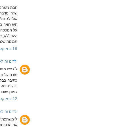
הבת משחקת
שלה ומדברת
אולי לגננת?
היא רואה בט
על המכסה. "
היא: "לא, 
תמונות שלה,
16 באוקטובר 2014 בשעה 9:41
ילדים זה לא
ל"ראש מסוד
תודה על תג
כתיבה בבלוג
ידועים. מה
כמובן שזהו
22 באוקטובר 2014 בשעה 19:54
ילדים זה לא
ל"משתפת"
אני מבטיחה 