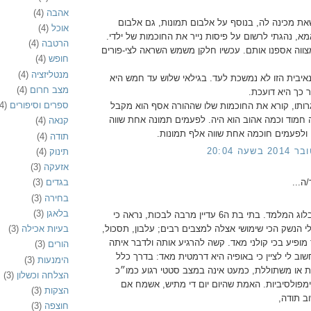
אהבה
(4)
שאת מכינה לה, בנוסף על אלבום תמונות, גם אלבום
אוכל
(4)
א, נהגתי לרשום על פיסות נייר את החוכמות של ילדי.
הרטבה
(4)
ווה אספנו אותם. עכשיו חלקן משמש השראה לצי-פורים
חופש
(4)
מנטליזציה
(4)
איבית הזו לא נמשכת לעד. בגילאי שלוש עד חמש היא
מצב חרום
(4)
 כך היא דועכת.
ספרים וסיפורים
4)
רותו, קורא את החוכמות שלו שההורה אסף הוא מקבל
חמוד וכמה אהוב הוא היה. לפעמים תמונה אחת שווה
קנאה
(4)
 ולפעמים חוכמה אחת שווה אלף תמונות.
תודה
(4)
תינוק
(4)
אזעקה
(3)
ה...
בגדים
(3)
בחירה
(3)
בלאגן
(3)
תודה על הבלוג המלמד. בתי בת ה6 עדיין מרבה לבכות, נראה כי
י הנשק הכי שימושי אצלה למצבים רבים; עלבון, תסכול,
בעיות אכילה
(3)
מופיע בכי קולני מאד. קשה להרגיע אותה ולדבר איתה
הורים
(3)
וב לי לציין כי באופיה היא דרמטית מאד: בדרך כלל
הימנעות
(3)
ת או משתוללת, כמעט אינה במצב סטטי רגוע כמו״כ
הצלחה וכשלון
(3)
ימפולסיביות. האמת שהיום יום די מתיש, אשמח אם
הצקות
(3)
וב תודה,
חוצפה
(3)